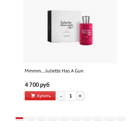
Mmmm... Juliette Has A Gun
4 700
руб
-
+
Купить