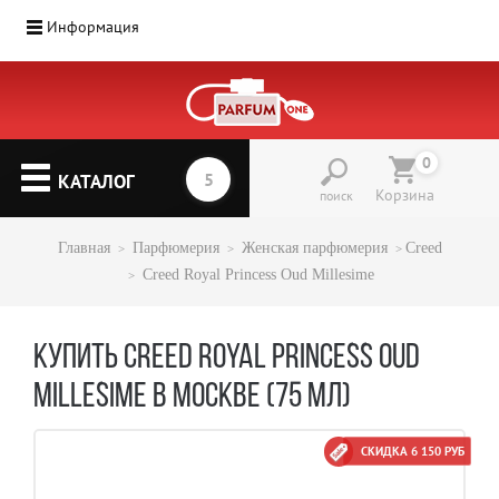
Информация
0
КАТАЛОГ
Корзина
поиск
Главная
Парфюмерия
Женская парфюмерия
Creed
Creed Royal Princess Oud Millesime
КУПИТЬ CREED ROYAL PRINCESS OUD
MILLESIME В МОСКВЕ (75 МЛ)
СКИДКА 6 150 РУБ