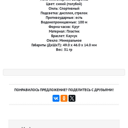
Цвет:
синий (голубой)
Стиль:
Спортивный
Подсветка:
дисплея, стрелок
Противоударные: есть
Водонепроницаемые: 100 м
Форма часов: Круг
Материал: Пластик
Браслет: Каучук
Стекло: Минеральное
Габариты (ДxШxТ): 49.0 x 46.0 x 14.0 мм
Вес: 51 гр
ПОНРАВИЛОСЬ ПРЕДЛОЖЕНИЕ? ПОДЕЛИТЕСЬ С ДРУЗЬЯМИ!