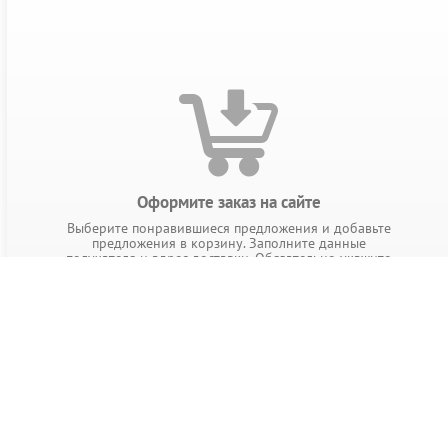
Оформите заказ на сайте
Выберите понравившиеся предложения и добавьте
предложения в корзину. Заполните данные
получателя и адрес доставки. Обязательно укажите
контактный телефон.
РАЗДЕЛЫ КАТАЛОГА
Парфюмерия
Косметика
Аксессуа
Часы
Уход за телом