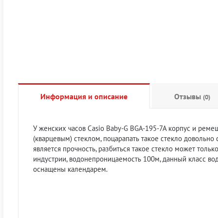
Информация и описание
Отзывы
(0)
У женских часов Casio Baby-G BGA-195-7A корпус и реме
(кварцевым) стеклом
, поцарапать такое стекло довольно
является прочность, разбиться такое стекло может тольк
индустрии,
водонепроницаемость 100м
, данный класс во
оснащены календарем.