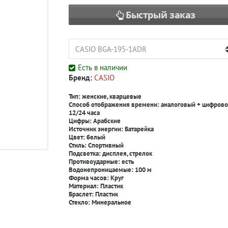
Быстрый заказ
Есть в наличии
Бренд:
CASIO
Тип:
женские, кварцевые
Способ отображения времени:
аналоговый + цифрово
12/24 часа
Цифры:
Арабские
Источник энергии:
Батарейка
Цвет:
белый
Стиль:
Спортивный
Подсветка:
дисплея, стрелок
Противоударные: есть
Водонепроницаемые: 100 м
Форма часов: Круг
Материал: Пластик
Браслет: Пластик
Стекло: Минеральное