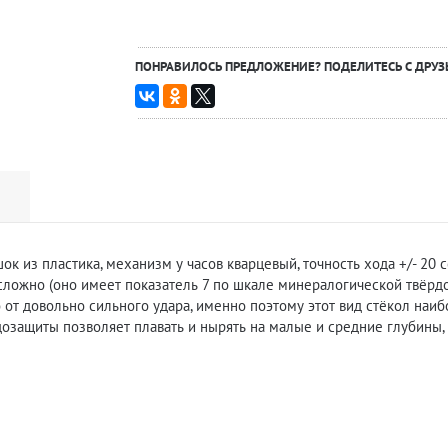
ПОНРАВИЛОСЬ ПРЕДЛОЖЕНИЕ? ПОДЕЛИТЕСЬ С ДРУЗ
шок из
пластика
, механизм у часов
кварцевый
, точность хода +/- 2
 сложно (оно имеет показатель 7 по шкале минералогической твёрд
о от довольно сильного удара, именно поэтому этот вид стёкол наи
дозащиты позволяет плавать и нырять на малые и средние глубины, 