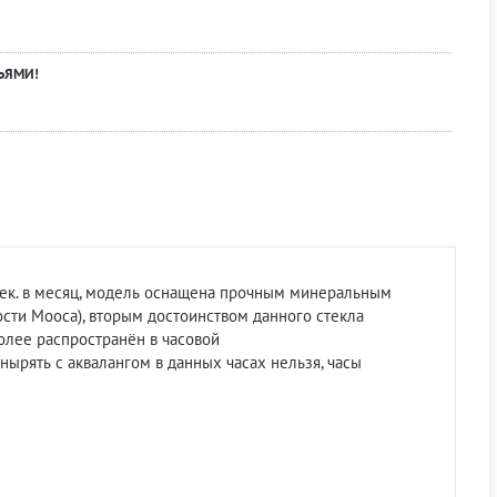
ЬЯМИ!
0 сек. в месяц, модель оснащена прочным
минеральным
ости Мооса), вторым достоинством данного стекла
более распространён в часовой
нырять с аквалангом в данных часах нельзя, часы