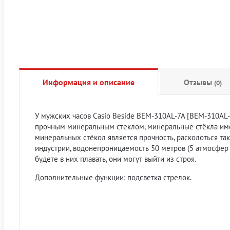
Информация и описание
Отзывы
(0)
У мужских часов Casio Beside BEM-310AL-7A [BEM-310AL-7
прочным минеральным стеклом, минеральные стёкла имею
минеральных стёкол является прочность, расколоться та
индустрии, водонепроницаемость 50 метров (5 атмосфер п
будете в них плавать, они могут выйти из строя.
Дополнительные функции: подсветка стрелок.