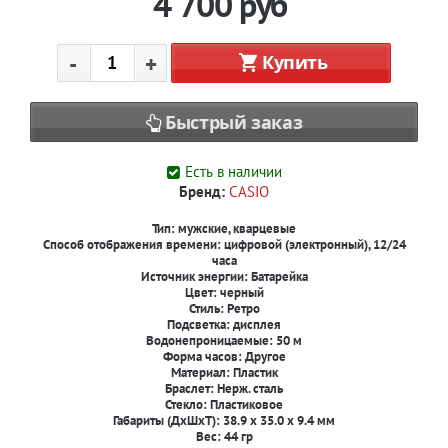
4 700
руб
-
+
Купить
Быстрый заказ
Есть в наличии
Бренд:
CASIO
Тип:
мужские, кварцевые
Способ отображения времени:
цифровой (электронный), 12/24
часа
Источник энергии:
Батарейка
Цвет:
черный
Стиль:
Ретро
Подсветка:
дисплея
Водонепроницаемые: 50 м
Форма часов: Другое
Материал: Пластик
Браслет: Нерж. сталь
Стекло: Пластиковое
Габариты (ДxШxТ): 38.9 x 35.0 x 9.4 мм
Вес: 44 гр