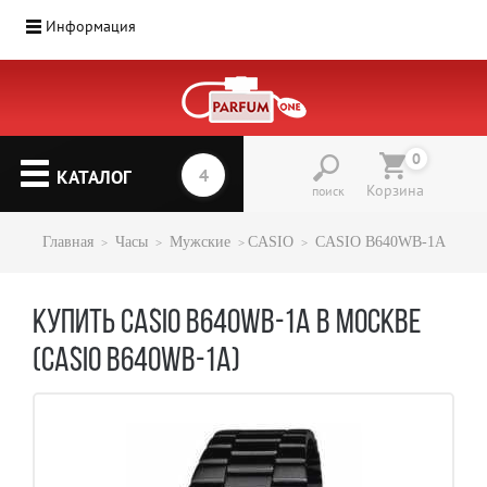
Информация
Парфюмерия
(1207)
0
▼
КАТАЛОГ
Корзина
поиск
Главная
Часы
Мужские
CASIO
CASIO B640WB-1A
КУПИТЬ CASIO B640WB-1A В МОСКВЕ
(CASIO B640WB-1A)