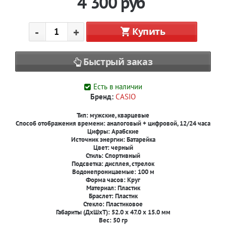
4 300
руб
-
+
Купить
Быстрый заказ
Есть в наличии
Бренд:
CASIO
Тип:
мужские, кварцевые
Способ отображения времени:
аналоговый + цифровой, 12/24 часа
Цифры:
Арабские
Источник энергии:
Батарейка
Цвет:
черный
Стиль:
Спортивный
Подсветка:
дисплея, стрелок
Водонепроницаемые: 100 м
Форма часов: Круг
Материал: Пластик
Браслет: Пластик
Стекло: Пластиковое
Габариты (ДxШxТ): 52.0 x 47.0 x 15.0 мм
Вес: 50 гр