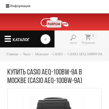
Информация
Парфюмерия
(1207)
0
▼
КАТАЛОГ
Корзина
поиск
Главная
Часы
Мужские
CASIO
CASIO AEQ-100BW-9A
КУПИТЬ CASIO AEQ-100BW-9A В
МОСКВЕ (CASIO AEQ-100BW-9A)