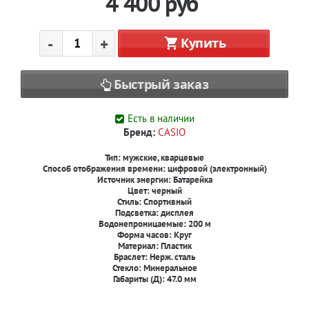
4 400
руб
-
+
Купить
Быстрый заказ
Есть в наличии
Бренд:
CASIO
Тип:
мужские, кварцевые
Способ отображения времени:
цифровой (электронный)
Источник энергии:
Батарейка
Цвет:
черный
Стиль:
Спортивный
Подсветка:
дисплея
Водонепроницаемые: 200 м
Форма часов: Круг
Материал: Пластик
Браслет: Нерж. сталь
Стекло: Минеральное
Габариты (Д): 47.0 мм