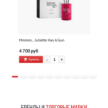
Mmmm... Juliette Has A Gun
4 700
руб
-
+
Купить