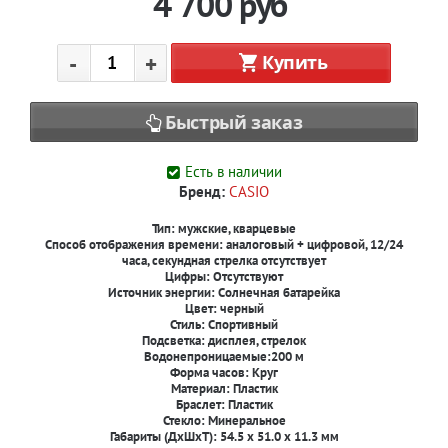
4 700
руб
-
+
Купить
Быстрый заказ
Есть в наличии
Бренд:
CASIO
Тип:
мужские, кварцевые
Способ отображения времени:
аналоговый + цифровой, 12/24
часа, секундная стрелка отсутствует
Цифры:
Отсутствуют
Источник энергии:
Солнечная батарейка
Цвет:
черный
Стиль:
Спортивный
Подсветка:
дисплея, стрелок
Водонепроницаемые:200 м
Форма часов: Круг
Материал: Пластик
Браслет: Пластик
Стекло: Минеральное
Габариты (ДxШxТ): 54.5 x 51.0 x 11.3 мм