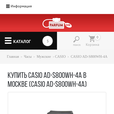
Информация
0
КАТАЛОГ
Корзина
поиск
Главная
Часы
Мужские
CASIO
CASIO AD-S800WH-4A
КУПИТЬ CASIO AD-S800WH-4A В
МОСКВЕ (CASIO AD-S800WH-4A)