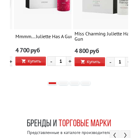
Miss Charming Juliette Has A
Mi
Mmmm... Juliette Has A Gun
Gun
G
4 700
руб
4 800
руб
4
-
+
+
Купить
-
+
Купить
БРЕНДЫ И
ТОРГОВЫЕ МАРКИ
Представленные в каталоге производители