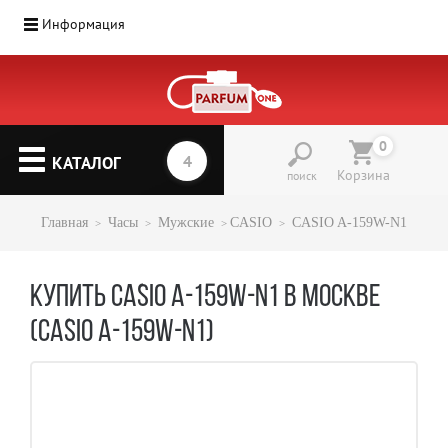
Информация
Парфюмерия
(1207)
0
▼
КАТАЛОГ
Корзина
поиск
Главная
Часы
Мужские
CASIO
CASIO A-159W-N1
КУПИТЬ CASIO A-159W-N1 В МОСКВЕ
(CASIO A-159W-N1)