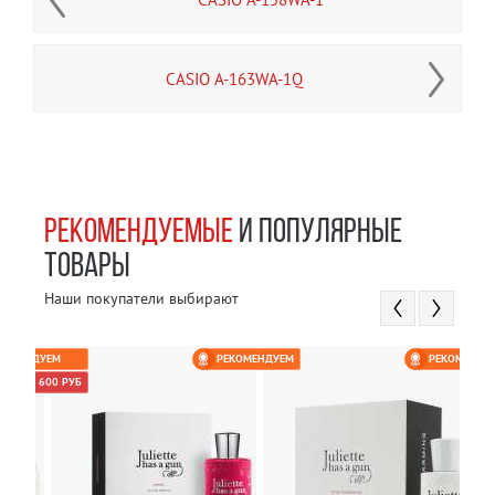
CASIO A-163WA-1Q
РЕКОМЕНДУЕМЫЕ
И ПОПУЛЯРНЫЕ
ТОВАРЫ
Наши покупатели выбирают
КОМЕНДУЕМ
РЕКОМЕНДУЕМ
РЕКОМЕНДУ
ИДКА 1 600 РУБ