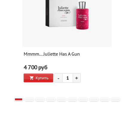
Mmmm... Juliette Has A Gun
4 700
руб
-
+
Купить