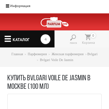
Информация
Парфюмерия
(1207)
0
▼
КАТАЛОГ
Корзина
поиск
Главная
Парфюмерия
Женская парфюмерия
Bvlgari
Bvlgari Voile De Jasmin
КУПИТЬ BVLGARI VOILE DE JASMIN В
МОСКВЕ (100 МЛ)