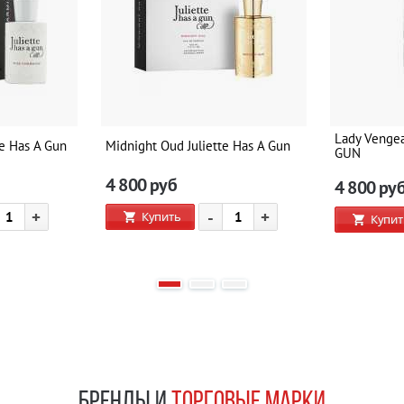
Lady Venge
te Has A Gun
Midnight Oud Juliette Has A Gun
GUN
4 800
руб
4 800
ру
+
-
+
Купить
Купит
БРЕНДЫ И
ТОРГОВЫЕ МАРКИ