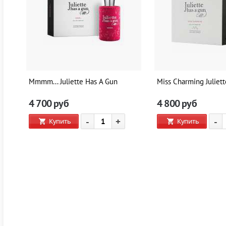
Mmmm... Juliette Has A Gun
Miss Charming Juliet
4 700
руб
4 800
руб
-
+
-
Купить
Купить