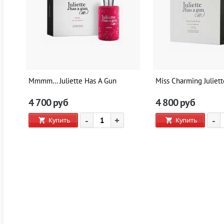
Mmmm... Juliette Has A Gun
Miss Charming Juliet
4 700
руб
4 800
руб
-
+
-
Купить
Купить