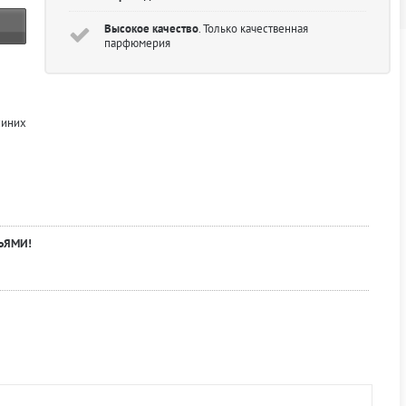
Высокое качество
. Только качественная
парфюмерия
синих
ЬЯМИ!