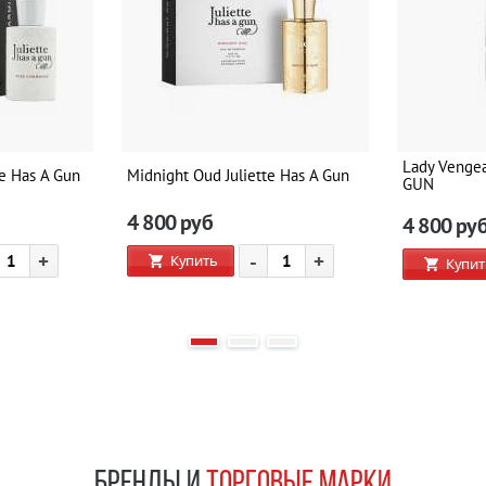
Lady Venge
te Has A Gun
Midnight Oud Juliette Has A Gun
GUN
4 800
руб
4 800
ру
+
-
+
Купить
Купит
БРЕНДЫ И
ТОРГОВЫЕ МАРКИ