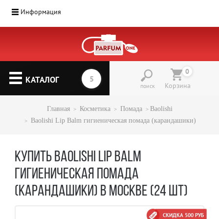
Информация
0
КАТАЛОГ
Корзина
поиск
Главная
Косметика
Помада
Baolishi
Baolishi Lip Balm гигиеническая помада (карандашики)
КУПИТЬ BAOLISHI LIP BALM
ГИГИЕНИЧЕСКАЯ ПОМАДА
(КАРАНДАШИКИ) В МОСКВЕ (24 ШТ)
СКИДКА 500 РУБ