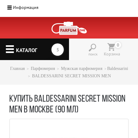
Информация
0
КАТАЛОГ
Корзина
поиск
Главная
Парфюмерия
Mужская парфюмерия
Baldessarini
BALDESSARINI SECRET MISSION MEN
КУПИТЬ BALDESSARINI SECRET MISSION
MEN В МОСКВЕ (90 МЛ)