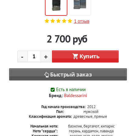
1 отзыв
2 700
руб
-
+
Купить
Быстрый заказ
Есть в наличии
Бренд:
Baldessarini
Год начала производства:
2012
Пол:
мужской
Классификация аромата:
древесные, пряные
Начальная нота:
базилик, бергамот, кипарис
Нота "сердца":
герань, кардамон, лаванда
Конечная нота:
дерево агар, кедр, мускус