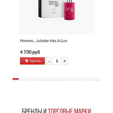
Mmmm... Juliette Has A Gun
4 700
руб
-
+
Купить
БРЕНДЫ И
ТОРГОВЫЕ МАРКИ