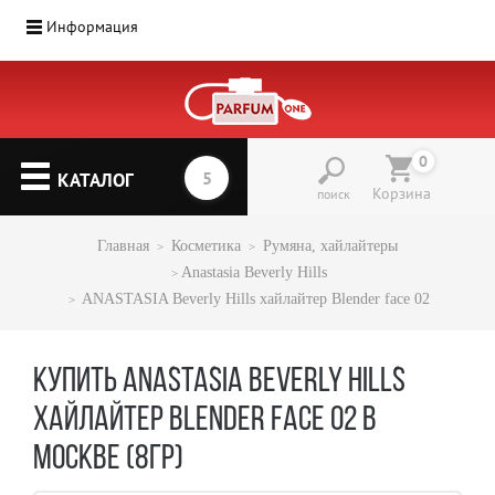
Информация
0
КАТАЛОГ
Корзина
поиск
Главная
Косметика
Румяна, хайлайтеры
Anastasia Beverly Hills
ANASTASIA Beverly Hills хайлайтер Blender face 02
КУПИТЬ ANASTASIA BEVERLY HILLS
ХАЙЛАЙТЕР BLENDER FACE 02 В
МОСКВЕ (8ГР)