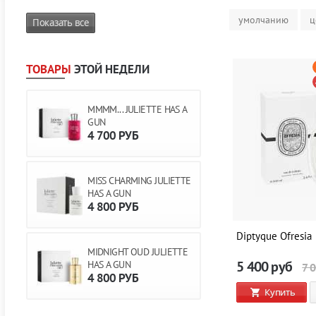
умолчанию
ц
Показать все
ТОВАРЫ
ЭТОЙ НЕДЕЛИ
MMMM... JULIETTE HAS A
GUN
4 700
РУБ
MISS CHARMING JULIETTE
HAS A GUN
4 800
РУБ
Diptyque Ofresia
MIDNIGHT OUD JULIETTE
5 400
руб
HAS A GUN
7 
4 800
РУБ
Купить