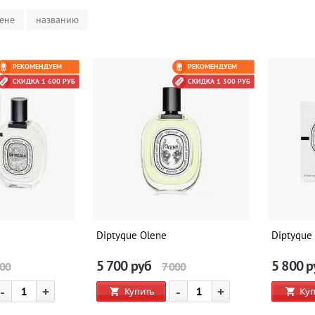
ене
названию
РЕКОМЕНДУЕМ
РЕКОМЕНДУЕМ
СКИДКА 1 600 РУБ
СКИДКА 1 300 РУБ
Diptyque Olene
Diptyque 
5 700
руб
5 800
р
000
7 000
-
+
-
+
Купить
Куп