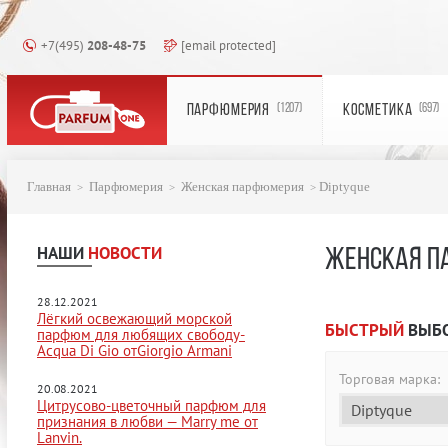
+7(495)
208-48-75
[email protected]
ПАРФЮМЕРИЯ
КОСМЕТИКА
(1207)
(697)
Главная
Парфюмерия
Женская парфюмерия
Diptyque
НАШИ
НОВОСТИ
ЖЕНСКАЯ П
28.12.2021
Лёгкий освежающий морской
БЫСТРЫЙ
ВЫБ
парфюм для любящих свободу-
Acqua Di Gio отGiorgio Armani
Торговая марка:
20.08.2021
Цитрусово-цветочный парфюм для
признания в любви — Marry me от
Lanvin.