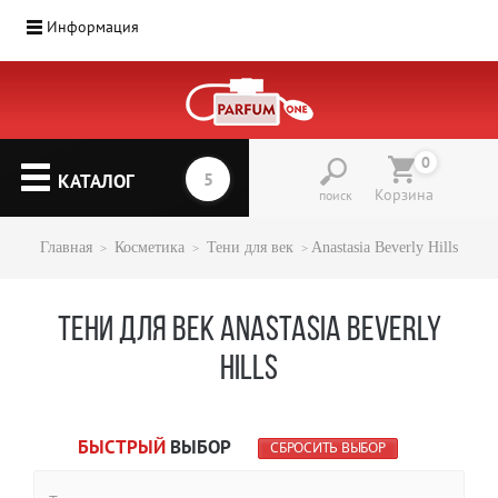
Информация
0
КАТАЛОГ
Корзина
поиск
Главная
Косметика
Тени для век
Anastasia Beverly Hills
ТЕНИ ДЛЯ ВЕК ANASTASIA BEVERLY
HILLS
БЫСТРЫЙ
ВЫБОР
СБРОСИТЬ ВЫБОР