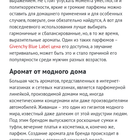
выражением. Не стоит упускать момента уместности и
политкорректности, яркие и громкие парфюмы можно
оставить для домашнего применения и для особенных
случаев, поверьте, они обязательно найдутся, А вот для
повседневного использования лучше выбирать
гармоничные и сбалансированные, но, в то же время,
выразительные ароматы. Один из таких парфюмов –
Givenchy Blue Label цена
его доступна, а звучание
нетривиально, может быть это и стало причиной его
популярности среди мужчин разных возрастов.
Аромат от модного дома
Большая часть ароматов, представленных в интернет-
магазинах и сетевых магазинах, является парфюмерной
линейкой, производимой домами мод, иногда
косметическими концернами или даже производителями
автомобилей. Живанши – это один из гигантов модного
мира, известный даже далеким от этой индустрии людям.
Под этим брендом выпускаются роскошные сумки и
туфли, вечерние платья и косметика, и, конечно же,
парфюм. Создание аромата для бренда происходит в
сотрудничестве с огромной командой людей: