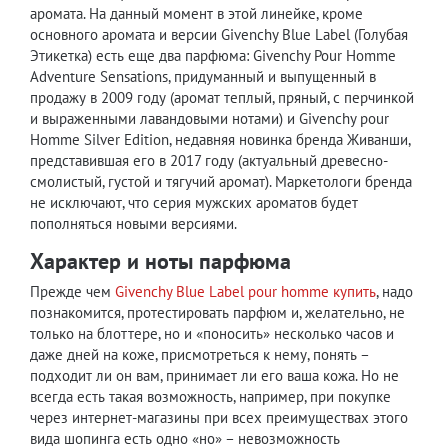
аромата. На данный момент в этой линейке, кроме
основного аромата и версии Givenchy Blue Label (Голубая
Этикетка) есть еще два парфюма: Givenchy Pour Homme
Adventure Sensations, придуманный и выпущенный в
продажу в 2009 году (аромат теплый, пряный, с перчинкой
и выраженными лавандовыми нотами) и Givenchy pour
Homme Silver Edition, недавняя новинка бренда Живанши,
представившая его в 2017 году (актуальный древесно-
смолистый, густой и тягучий аромат). Маркетологи бренда
не исключают, что серия мужских ароматов будет
пополняться новыми версиями.
Характер и ноты парфюма
Прежде чем
Givenchy Blue Label pour homme купить
, надо
познакомится, протестировать парфюм и, желательно, не
только на блоттере, но и «поносить» несколько часов и
даже дней на коже, присмотреться к нему, понять –
подходит ли он вам, принимает ли его ваша кожа. Но не
всегда есть такая возможность, например, при покупке
через интернет-магазины при всех преимуществах этого
вида шопинга есть одно «но» – невозможность