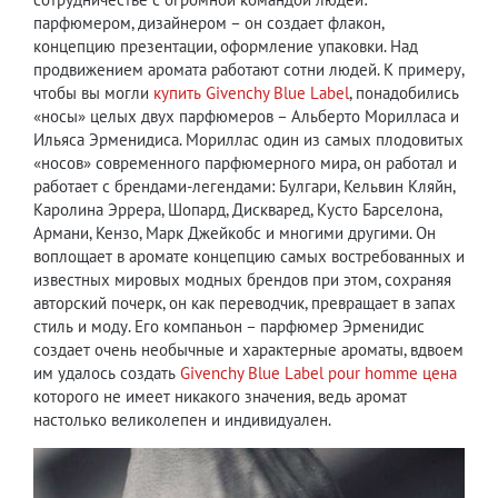
парфюмером, дизайнером – он создает флакон,
концепцию презентации, оформление упаковки. Над
продвижением аромата работают сотни людей. К примеру,
чтобы вы могли
купить Givenchy Blue Label
, понадобились
«носы» целых двух парфюмеров – Альберто Морилласа и
Ильяса Эрменидиса. Мориллас один из самых плодовитых
«носов» современного парфюмерного мира, он работал и
работает с брендами-легендами: Булгари, Кельвин Кляйн,
Каролина Эррера, Шопард, Дискваред, Кусто Барселона,
Армани, Кензо, Марк Джейкобс и многими другими. Он
воплощает в аромате концепцию самых востребованных и
известных мировых модных брендов при этом, сохраняя
авторский почерк, он как переводчик, превращает в запах
стиль и моду. Его компаньон – парфюмер Эрменидис
создает очень необычные и характерные ароматы, вдвоем
им удалось создать
Givenchy Blue Label pour homme цена
которого не имеет никакого значения, ведь аромат
настолько великолепен и индивидуален.