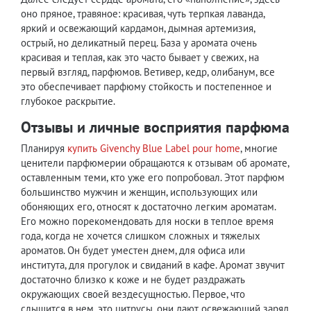
оно пряное, травяное: красивая, чуть терпкая лаванда,
яркий и освежающий кардамон, дымная артемизия,
острый, но деликатный перец. База у аромата очень
красивая и теплая, как это часто бывает у свежих, на
первый взгляд, парфюмов. Ветивер, кедр, олибанум, все
это обеспечивает парфюму стойкость и постепенное и
глубокое раскрытие.
Отзывы и личные восприятия парфюма
Планируя
купить Givenchy Blue Label pour home
, многие
ценители парфюмерии обращаются к отзывам об аромате,
оставленным теми, кто уже его попробовал. Этот парфюм
большинство мужчин и женщин, использующих или
обоняющих его, относят к достаточно легким ароматам.
Его можно порекомендовать для носки в теплое время
года, когда не хочется слишком сложных и тяжелых
ароматов. Он будет уместен днем, для офиса или
института, для прогулок и свиданий в кафе. Аромат звучит
достаточно близко к коже и не будет раздражать
окружающих своей вездесущностью. Первое, что
слышится в нем, это цитрусы, они дают освежающий заряд