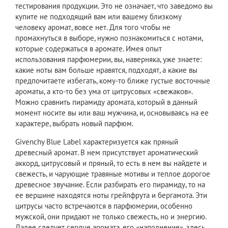
тестирования продукции. Это не означает, что заведомо вы
купите не подходящий вам или вашему близкому
человеку аромат, вовсе нет. Для того чтобы не
промахнуться в выборе, нужно познакомиться с нотами,
которые содержаться в аромате. Имея опыт
использования парфюмерии, вы, наверняка, уже знаете:
какие ноты вам больше нравятся, подходят, а какие вы
предпочитаете избегать, кому-то ближе густые восточные
ароматы, а кто-то без ума от цитрусовых «свежаков».
Можно сравнить пирамиду аромата, который в данный
момент носите вы или ваш мужчина, и, основываясь на ее
характере, выбрать новый парфюм.
Givenchy Blue Label характеризуется как пряный
древесный аромат. В нем присутствует ароматический
аккорд, цитрусовый и пряный, то есть в нем вы найдете и
свежесть, и чарующие травяные мотивы и теплое дорогое
древесное звучание. Если разбирать его пирамиду, то на
ее вершине находятся ноты грейпфрута и бергамота. Эти
цитрусы часто встречаются в парфюмерии, особенно
мужской, они придают не только свежесть, но и энергию.
Далее следует сердце аромата, его «наполнение», здесь