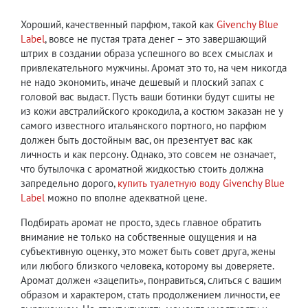
Хороший, качественный парфюм, такой как
Givenchy Blue
Label
, вовсе не пустая трата денег ­– это завершающий
штрих в создании образа успешного во всех смыслах и
привлекательного мужчины. Аромат это то, на чем никогда
не надо экономить, иначе дешевый и плоский запах с
головой вас выдаст. Пусть ваши ботинки будут сшиты не
из кожи австралийского крокодила, а костюм заказан не у
самого известного итальянского портного, но парфюм
должен быть достойным вас, он презентует вас как
личность и как персону. Однако, это совсем не означает,
что бутылочка с ароматной жидкостью стоить должна
запредельно дорого,
купить туалетную воду Givenchy Blue
Label
можно по вполне адекватной цене.
Подбирать аромат не просто, здесь главное обратить
внимание не только на собственные ощущения и на
субъективную оценку, это может быть совет друга, жены
или любого близкого человека, которому вы доверяете.
Аромат должен «зацепить», понравиться, слиться с вашим
образом и характером, стать продолжением личности, ее