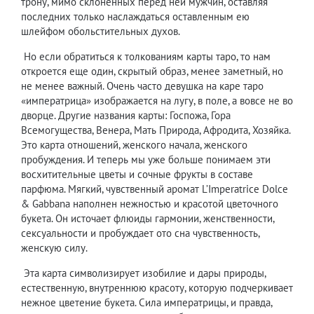
трону, мимо склоненных перед ней мужчин, оставляя
последних только наслаждаться оставленным ею
шлейфом обольстительных духов.
Но если обратиться к толкованиям карты таро, то нам
откроется еще один, скрытый образ, менее заметный, но
не менее важный. Очень часто девушка на каре таро
«императрица» изображается на лугу, в поле, а вовсе не во
дворце. Другие названия карты: Госпожа, Гора
Всемогущества, Венера, Мать Природа, Афродита, Хозяйка.
Это карта отношений, женского начала, женского
пробуждения. И теперь мы уже больше понимаем эти
восхитительные цветы и сочные фрукты в составе
парфюма. Мягкий, чувственный аромат L’Imperatrice Dolce
& Gabbana наполнен нежностью и красотой цветочного
букета. Он источает флюиды гармонии, женственности,
сексуальности и пробуждает ото сна чувственность,
женскую силу.
Эта карта символизирует изобилие и дары природы,
естественную, внутреннюю красоту, которую подчеркивает
нежное цветение букета. Сила императрицы, и правда,