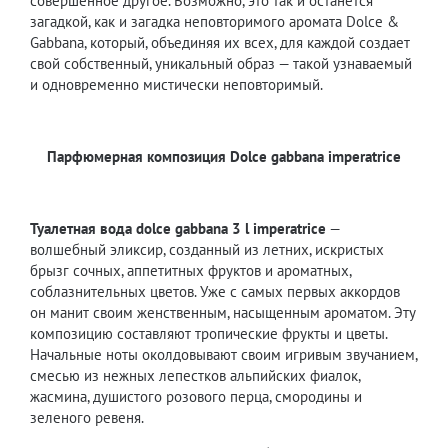
совершенное другое. Возможно, это так и останется
загадкой, как и загадка неповторимого аромата Dolce &
Gabbana, который, объединяя их всех, для каждой создает
свой собственный, уникальный образ — такой узнаваемый
и одновременно мистически неповторимый.
Парфюмерная композиция
D
olce gabbana imperatrice
Туалетная вода
dolce gabbana 3 l imperatrice
—
волшебный эликсир, созданный из летних, искристых
брызг сочных, аппетитных фруктов и ароматных,
соблазнительных цветов. Уже с самых первых аккордов
он манит своим женственным, насыщенным ароматом. Эту
композицию составляют тропические фрукты и цветы.
Начальные ноты околдовывают своим игривым звучанием,
смесью из нежных лепестков альпийских фиалок,
жасмина, душистого розового перца, смородины и
зеленого ревеня.