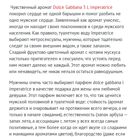
Чувственный аромат
Dolce Gabbana 3 L imperatrice
покорил сердце не одной барышни и помог разбить не
одно мужское сердце. Заявленный как аромат унисекс,
иногда он находит своих поклонников и среди мужского
населения. Как правило, туалетную воду Imperatrice
выбирают метросексуалы, мужчины, которые тщательно
следят за своим внешним видом, а также запахом.
Сладкий фруктово-цветочный аромат с нотами мускуса
настолько притягателен и сексуален, что устоять перед
ним может далеко не каждый. Этот аромат можно любить
или ненавидеть, не никак нельзя остаться равнодушным.
Мужчины очень часто выбирают парфюм dolce gabbana l
imperatrice в качестве подарка для жены или любимой
девушки. Этот парфюм включает все то, что так ценится
мужской половиной в туалетной воде: стойкость (аромат
держится и очаровывает на протяжении всего вечера, а не
только в начале свидания), естественность (запах арбуза —
запах лета, а ассоциации с летом у всех всегда самые
позитивные, а тем более когда он идет вкупе со сладкими
и манящими ароматами цветов), благородство (даже если