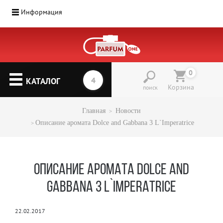
Информация
Парфюмерия
(1207)
0
▼
КАТАЛОГ
Корзина
поиск
Главная
Новости
Описание аромата Dolce and Gabbana 3 L`Imperatrice
ОПИСАНИЕ АРОМАТА DOLCE AND
GABBANA 3 L`IMPERATRICE
22.02.2017