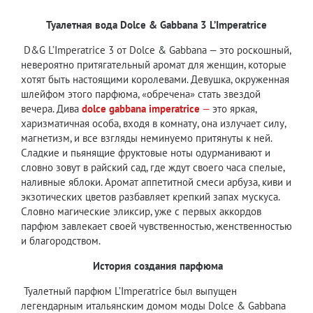
Туалетная вода
Dolce & Gabbana 3 L
’
Imperatrice
D&G L’Imperatrice 3 от Dolce & Gabbana — это роскошный,
невероятно притягательный аромат для женщин, которые
хотят быть настоящими королевами. Девушка, окруженная
шлейфом этого парфюма, «обречена» стать звездой
вечера. Дива
dolce gabbana imperatrice
—
это яркая,
харизматичная особа, входя в комнату, она излучает силу,
магнетизм, и все взгляды неминуемо притянуты к ней.
Сладкие и пьянящие фруктовые ноты одурманивают и
словно зовут в райский сад, где ждут своего часа спелые,
наливные яблоки. Аромат аппетитной смеси арбуза, киви и
экзотических цветов разбавляет крепкий запах мускуса.
Словно магические эликсир, уже с первых аккордов
парфюм завлекает своей чувственностью, женственностью
и благородством.
История создания парфюма
Туалетный парфюм L’Imperatrice был выпущен
легендарным итальянским домом моды Dolce & Gabbana