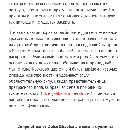
строгая и деловая начальница, а дома превращается в
нежную, заботливую подругу и пленительную жену. Но
при этом она всегда остается загадкой, тайной, которую
так никогда и не удастся раскрыть.
Не важно, какой образ вы выбираете для себя — нежной
красавицы, только что сошедшей с пасторальных полотен,
или роковой дивы, величественно восседающей на троне
в Москве. Аромат dolce gabbana 3 l imperatrice способен
раскрыть любую из выбранных вами ролей, потому что в
основе их всех лежит сила обольщения и природный
магнетизм. Фруктово-цветочный букет парфюма источает
флюиды женственности и удваивает вашу
обольстительную силу. Каждая представительница
прекрасного пола, выбравшая себе в помощники
туалетную воду
Dolce gabbana imperatrice 3
, становится
настоящей обольстительницей, которая окутывает мужчин
нежными флюидами.
L
’
imperatrice
от
Dolce
&
G
abbana
в жизни мужчины