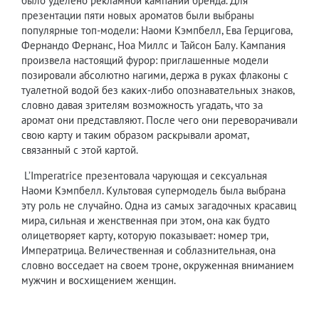
было уделено рекламной кампании бренда. Для
презентации пяти новых ароматов были выбраны
популярные топ-модели: Наоми Кэмпбелл, Ева Герцигова,
Фернандо Фернанс, Ноа Миллс и Тайсон Балу. Кампания
произвела настоящий фурор: приглашенные модели
позировали абсолютно нагими, держа в руках флаконы с
туалетной водой без каких-либо опознавательных знаков,
словно давая зрителям возможность угадать, что за
аромат они представляют. После чего они переворачивали
свою карту и таким образом раскрывали аромат,
связанный с этой картой.
L’Imperatrice презентовала чарующая и сексуальная
Наоми Кэмпбелл. Культовая супермодель была выбрана
эту роль не случайно. Одна из самых загадочных красавиц
мира, сильная и женственная при этом, она как будто
олицетворяет карту, которую показывает: номер три,
Императрица. Величественная и соблазнительная, она
словно восседает на своем троне, окруженная вниманием
мужчин и восхищением женщин.