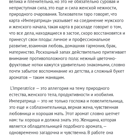
велика и пленительна, но это не обязательно суровая и
неприступная сила, это еще и сила женской нежности,
природного очарования. Толкователи таро говорят, что
карта «Императрица» указывает на соединение мужского
и женского начала, такая карта в раскладе говорит о том,
что все дела, находящиеся в застое, скоро восстановятся и
принесут свои плоды: личное и профессиональное
развитие, взаимная любовь, домашняя гармония, брак,
материнство. Роскошный запах действительно притягивает
внимание противоположного пола: нежный цветочно-
фруктовые нотки кажутся удивительно знакомыми, словно
почти забытое воспоминание из детства, а сложный букет
ароматов — таким манящим.
L’Imperatrice — это аллегория на тему природного
естества, женского тела, продуктивности и изобилия.
Императрица — это не только госпожа и повелительница,
это еще и соблазнительница, верная жена, чувственная
любовница и хорошая мать. Этот аромат словно шепчет
нам: ты хороша и должна знать это. Женщина, которая
является обладательницей подобного аромата, —
одновременно загадочна и чувственна. В работе она