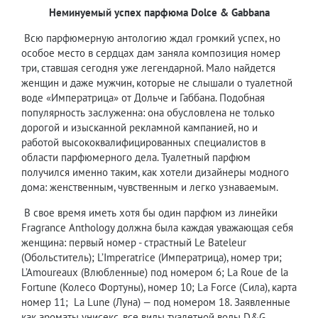
Неминуемый успех парфюма
Dolce & Gabbana
Всю парфюмерную антологию ждал громкий успех, но
особое место в сердцах дам заняла композиция номер
три, ставшая сегодня уже легендарной. Мало найдется
женщин и даже мужчин, которые не слышали о туалетной
воде «Императрица» от Дольче и Габбана. Подобная
популярность заслуженна: она обусловлена не только
дорогой и изысканной рекламной кампанией, но и
работой высококвалифицированных специалистов в
области парфюмерного дела. Туалетный парфюм
получился именно таким, как хотели дизайнеры модного
дома: женственным, чувственным и легко узнаваемым.
В свое время иметь хотя бы один парфюм из линейки
Fragrance Anthology должна была каждая уважающая себя
женщина: первый номер - страстный Le Bateleur
(Обольститель); L’Imperatrice (Императрица), номер три;
L’Amoureaux (Влюбленные) под номером 6; La Roue de la
Fortune (Колесо Фортуны), номер 10; La Force (Сила), карта
номер 11; La Lune (Луна) — под номером 18. Заявленные
как ароматы унисекс, все виды туалетной воды D&G