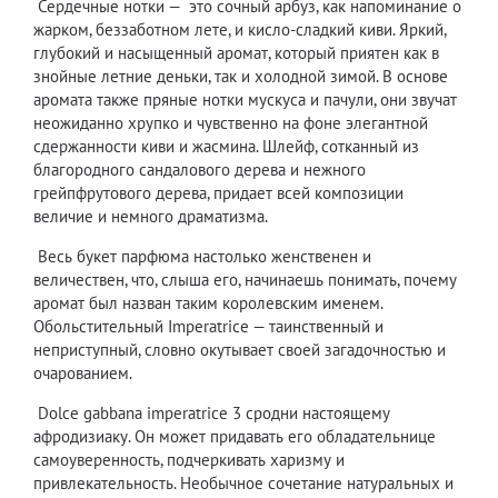
Сердечные нотки — это сочный арбуз, как напоминание о
жарком, беззаботном лете, и кисло-сладкий киви. Яркий,
глубокий и насыщенный аромат, который приятен как в
знойные летние деньки, так и холодной зимой. В основе
аромата также пряные нотки мускуса и пачули, они звучат
неожиданно хрупко и чувственно на фоне элегантной
сдержанности киви и жасмина. Шлейф, сотканный из
благородного сандалового дерева и нежного
грейпфрутового дерева, придает всей композиции
величие и немного драматизма.
Весь букет парфюма настолько женственен и
величествен, что, слыша его, начинаешь понимать, почему
аромат был назван таким королевским именем.
Обольстительный Imperatrice — таинственный и
неприступный, словно окутывает своей загадочностью и
очарованием.
Dolce gabbana imperatrice 3
сродни настоящему
афродизиаку. Он может придавать его обладательнице
самоуверенность, подчеркивать харизму и
привлекательность. Необычное сочетание натуральных и