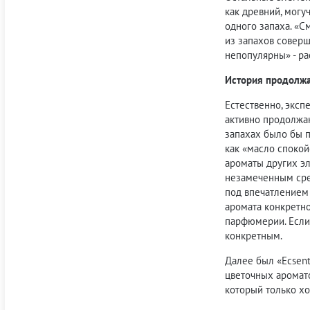
как древний, могу
одного запаха. «
из запахов соверш
непопулярны» - ра
История продолж
Естественно, эксп
активно продолжаю
запахах было бы п
как «масло спокой
ароматы других эл
незамеченным сред
под впечатлением 
аромата конкретно
парфюмерии. Если 
конкретным.
Далее был «Ecsent
цветочных аромато
который только хо