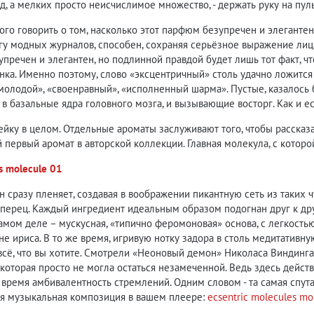
од, а мелких просто неисчислимое множество, - держать руку на пу
о говорить о том, насколько этот парфюм безупречен и элегантен, 
у модных журналов, способен, сохраняя серьёзное выражение лица,
зупречен и элегантен, но подлинной правдой будет лишь тот факт, ч
а. Именно поэтому, слово «эксцентричный» столь удачно ложится в
олодой», «своенравный», «исполненный шарма». Пустые, казалось 
 в базальные ядра головного мозга, и вызывающие восторг. Как и е
ейку в целом. Отдельные ароматы заслуживают того, чтобы рассказа
 первый аромат в авторской коллекции. Главная молекула, с которо
es molecule 01
 сразу пленяет, создавая в воображении пикантную сеть из таких ч
перец. Каждый ингредиент идеальным образом подогнан друг к дру
амом деле – мускусная, «типично феромоновая» основа, с легкость
не ириса. В то же время, игривую нотку задора в столь медитативн
 всё, что вы хотите. Смотрели «Неоновый демон» Николаса Виндинга
которая просто не могла остаться незамеченной. Ведь здесь действи
же время амбивалентность стремлений. Одним словом - та самая спут
ая музыкальная композиция в вашем плеере:
ecsentric molecules mo