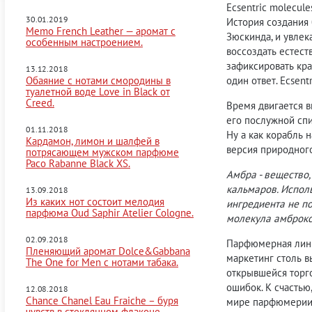
Ecsentric molecu
30.01.2019
История создания
Memo French Leather — аромат с
Зюскинда, и увлек
особенным настроением.
воссоздать естест
зафиксировать кра
13.12.2018
Обаяние c нотами смородины в
один ответ. Ecsent
туалетной воде Love in Black от
Creed.
Время двигается в
его послужной спи
01.11.2018
Ну а как корабль 
Кардамон, лимон и шалфей в
версия природного
потрясающем мужском парфюме
Paco Rabanne Black XS.
Амбра - вещество
кальмаров. Испол
13.09.2018
Из каких нот состоит мелодия
ингредиента не по
парфюма Oud Saphir Atelier Cologne.
молекула амброкс
02.09.2018
Парфюмерная линия
Пленяющий аромат Dolce&Gabbana
маркетинг столь в
The One for Men с нотами табака.
открывшейся торго
ошибок. К счастью
12.08.2018
Chance Chanel Eau Fraiche – буря
мире парфюмерии,
чувств в стеклянном флаконе.