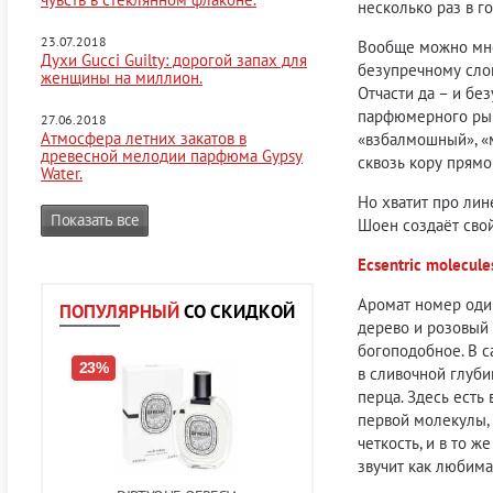
несколько раз в г
23.07.2018
Вообще можно мног
Духи Gucci Guilty: дорогой запах для
безупречному слог
женщины на миллион.
Отчасти да – и бе
парфюмерного рынк
27.06.2018
Атмосфера летних закатов в
«взбалмошный», «м
древесной мелодии парфюма Gypsy
сквозь кору прямо
Water.
Но хватит про лин
Показать все
Шоен создаёт свой
Ecsentric molecul
Аромат номер один
ПОПУЛЯРНЫЙ
СО СКИДКОЙ
дерево и розовый 
богоподобное. В с
23%
в сливочной глуби
перца. Здесь есть
первой молекулы, 
четкость, и в то 
звучит как любим