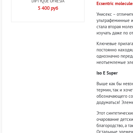
DIPTYQUE OFRESIA
Ecsentric molecul
5 400
руб
Унисекс – отличит
ультрафеминные ил
стала вторая моле
изучать даже по о
Ключевые прилага
постоянно находящ
однозначно переда
неотъемлемые элем
Iso E Super
Выше как бы невзн
термин, так и хоч
обозначающего со
додуматься! Элеме
Этот синтетически
очарование детски
благородство, а т
Остальные элемент