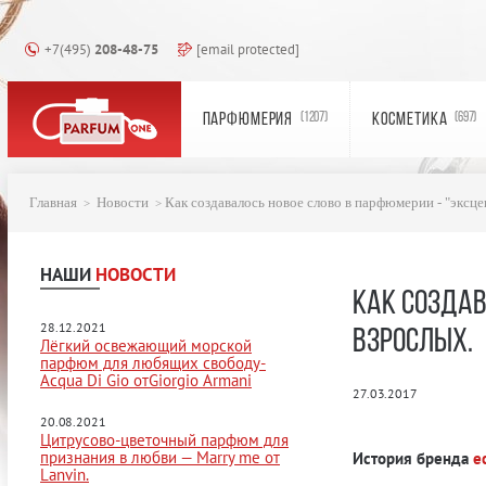
+7(495)
208-48-75
[email protected]
ПАРФЮМЕРИЯ
КОСМЕТИКА
(1207)
(697)
Главная
Новости
Как создавалось новое слово в парфюмерии - "эксц
НАШИ
НОВОСТИ
КАК СОЗДАВ
28.12.2021
ВЗРОСЛЫХ.
Лёгкий освежающий морской
парфюм для любящих свободу-
Acqua Di Gio отGiorgio Armani
27.03.2017
20.08.2021
Цитрусово-цветочный парфюм для
признания в любви — Marry me от
История бренда
e
Lanvin.