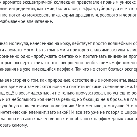
х ароматов эксцентричной коллекции представлен пряным унисекс 
ные ингредиенты, как тмин, болиголов, шафран, туберозу, и всё это
ние нотки из можжевельника, кориандра, дягиля, розового и черно
езабываемое впечатление.
ная молекула, нанесенная на кожу, действует просто волшебным о
ти ароматы могут быть томными и приторно сладкими, остужать ли
омненно одно - пробуждать фантазию и притягивать внимание прот
которые эксперты считают это совершенно необъяснимым феноменом
аивания на уже имеющийся парфюм. Так что не стоит бояться экспер
ьная история о том, как природные, естественные компоненты, выд
нием времени заменяются новыми синтетическими соединениями. Ге
 ещё в восьмидесятые, и не только прочувствовал, но успешно реа
ть и из небольшого количества редких, но бьющих не в бровь, а в г
еудобную и эклектичную полифонию. Чем меньше, тем лучше. Это л
синтетический элемент, зато какой! И всё это уже не говоря о ш
была одна из самых качественных и необычных парфюмерных компо
овать самому.