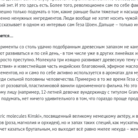
чий энт. И это здесь есть. Более того, революционен сам по себе фа
Смешно только подумать о том, какие раньше были тяжелые и насы
енно ненужных ингредиентов. Люди вообще не хотят носить чужой 
ссказывает в одном из интервью сам Геза Шоен. Дальше – только и
ается…
ерименты со столь удачно подобранным древесным запахом не канул
т развиваться и по сей день, - в том числе уже в других линейках 
росто преступно. Молекула три изящно развивает древесную тему че
ствия» и известнейшая часть индийских благовоний, эфирное масло 
ементов, но и само по себе активно используется в ароматах для 
и сильной половины человечества. Примерно в то же время Геза со
от розоватой, пластилиновой ванили одноименного фильма. Но это 
му лицу (например, 12-летней девочке вундеркинду с титулом Grand
подумать, нет ничего удивительного в том, что гораздо проще прода
ric molecules Kinski», посвященный великому немецкому актёру, и
в (роза, магнолия и орхидея), но и запах таких специй, как мускат
чет казаться брутальным, но выходит всё равно милее некуда – же