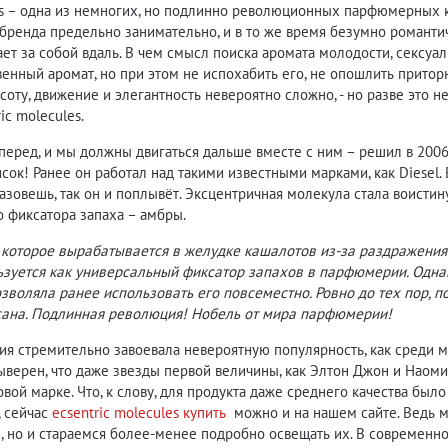
les – одна из немногих, но подлинно революционных парфюмерных 
 бренда предельно занимательно, и в то же время безумно романт
ает за собой вдаль. В чем смысл поиска аромата молодости, сексуал
венный аромат, но при этом не испохабить его, не опошлить прит
соту, движение и элегантность невероятно сложно, - но разве это н
ric molecules.
перед, и мы должны двигаться дальше вместе с ним – решил в 2006
сок! Ранее он работал над такими известными марками, как Diesel. 
назовешь, так он и поплывёт. Эксцентричная молекула стала воисти
 фиксатора запаха – амбры.
, которое вырабатывается в желудке кашалотов из-за раздражен
ьзуется как универсальный фиксатор запахов в парфюмерии. Одна
зволяла ранее использовать его повсеместно. Ровно до тех пор, 
ана. Подлинная революция! Нобель от мира парфюмерии!
 стремительно завоевала невероятную популярность, как среди му
ыверен, что даже звезды первой величины, как Элтон Джон и Наом
вой марке. Что, к слову, для продукта даже среднего качества бы
, сейчас
ecsentric molecules купить
можно и на нашем сайте. Ведь 
 но и стараемся более-менее подробно освещать их. В современно