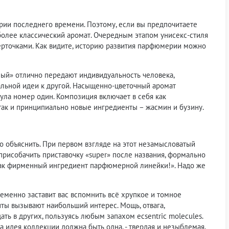
рии последнего времени. Поэтому, если вы предпочитаете
более классический аромат. Очередным этапом унисекс-стиля
ерточками. Как видите, историю развития парфюмерии можно
ый» отлично передают индивидуальность человека,
иальной идеи к другой. Насыщенно-цветочный аромат
ула номер один. Композиция включает в себя как
 так и принципиально новые ингредиенты – жасмин и бузину.
о объяснить. При первом взгляде на этот незамысловатый
 присобачить приставочку «super» после названия, формально
как фирменный ингредиент парфюмерной линейки!». Надо же
еменно заставит вас вспомнить всё хрупкое и томное
нты вызывают наибольший интерес. Мощь, отвага,
ать в других, пользуясь любым запахом ecsentric molecules.
а идея коллекции должна быть одна, - твердая и незыблемая,