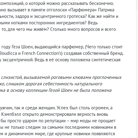
композиций, о которой можно рассказывать бесконечно.
ично вызывает в памяти отголоски «Парфюмера» Патрика
ьности, задора и эксцентричного гротеска? Как же найти и
орными нотками посторонних ингредиентов? Ведь
е то, для чего мы живём? Столько много вопросов и всего
 году Геза Шоен, выдающийся парфюмер, (Чего только стоит
Boudicca и French Connection’s) создавая собственный бренд.
ну эксцентричной. Ведь в её основу положена синтетическая
ия слизистой, вызываемой роговыми клювами проглоченных
ко, слишком дорогая себестоимость натурального
пока в основу коллекции Гезой Шоен не была положена
жчин, так и среди женщин. Успех был столь огромен, а
и Кэмпбэлл открыто демонстрировали верность вновь
ло бы просто ударом по репутации – мир моды не прощает
мы не только следим за самыми последними новинками в
м и динамичном мире, где крупные новинки появляются