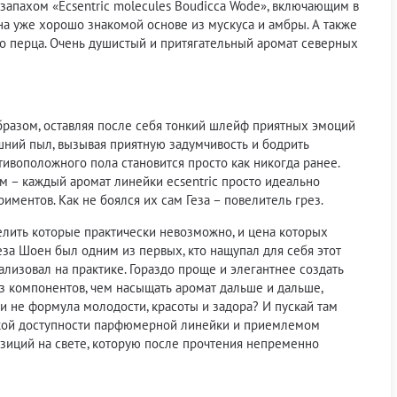
запахом «Ecsentric molecules Boudicca Wode», включающим в
 на уже хорошо знакомой основе из мускуса и амбры. А также
го перца. Очень душистый и притягательный аромат северных
бразом, оставляя после себя тонкий шлейф приятных эмоций
шний пыл, вызывая приятную задумчивость и бодрить
ивоположного пола становится просто как никогда ранее.
 – каждый аромат линейки ecsentric просто идеально
иментов. Как не боялся их сам Геза – повелитель грез.
елить которые практически невозможно, и цена которых
за Шоен был одним из первых, кто нащупал для себя этот
лизовал на практике. Гораздо проще и элегантнее создать
лаз компонентов, чем насыщать аромат дальше и дальше,
и не формула молодости, красоты и задора? И пускай там
ирокой доступности парфюмерной линейки и приемлемом
зиций на свете, которую после прочтения непременно