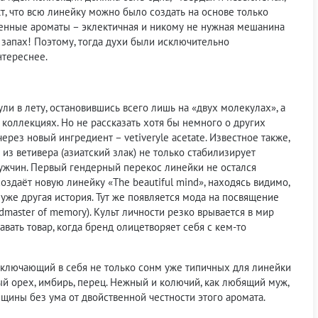
кт, что всю линейку можно было создать на основе только
щенные ароматы – эклектичная и никому не нужная мешанина
запах! Поэтому, тогда духи были исключительно
нтереснее.
и в лету, остановившись всего лишь на «двух молекулах», а
и коллекциях. Но не рассказать хотя бы немного о других
рез новый ингредиент – vetiveryle acetate. Известное также,
из ветивера (азиатский злак) не только стабилизирует
мужчин. Первый гендерный перекос линейки не остался
здаёт новую линейку «The beautiful mind», находясь видимо,
уже другая история. Тут же появляется мода на посвящение
master of memory). Культ личности резко врывается в мир
вать товар, когда бренд олицетворяет себя с кем-то
 включающий в себя не только сонм уже типичных для линейки
ный орех, имбирь, перец. Нежный и колючий, как любящий муж,
нщины без ума от двойственной честности этого аромата.