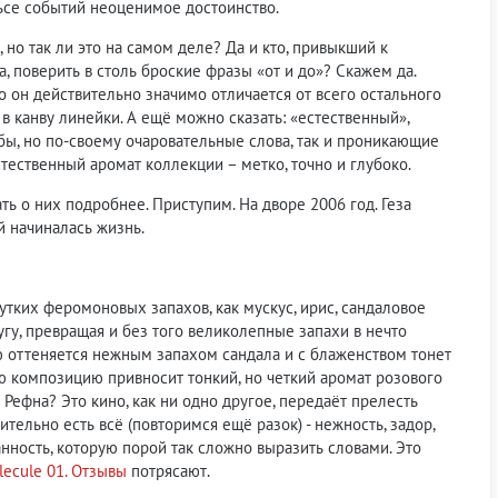
льсе событий неоценимое достоинство.
но так ли это на самом деле? Да и кто, привыкший к
 поверить в столь броские фразы «от и до»? Скажем да.
то он действительно значимо отличается от всего остального
 канву линейки. А ещё можно сказать: «естественный»,
бы, но по-своему очаровательные слова, так и проникающие
стественный аромат коллекции – метко, точно и глубоко.
ть о них подробнее. Приступим. На дворе 2006 год. Геза
й начиналась жизнь.
утких феромоновых запахов, как мускус, ирис, сандаловое
гу, превращая и без того великолепные запахи в нечто
ю оттеняется нежным запахом сандала и с блаженством тонет
ую композицию привносит тонкий, но четкий аромат розового
 Рефна? Это кино, как ни одно другое, передаёт прелесть
тельно есть всё (повторимся ещё разок) - нежность, задор,
анность, которую порой так сложно выразить словами. Это
lecule 01. Отзывы
потрясают.