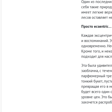
Один из последни
себя такие природ
имеет легкие верх
лесов оставляет н
Просто ecsentric…
Каждая эксцентрич
и воспоминаний. Э
одновременно. Нес
Кроме того, и не
подходит для насл
Эта была удивител
заоблачна, с тече
парфюмерный тренд
тонкий букет, пус
превращая его в н
будет всего один 
уровне цен. Это 
захочется распроб