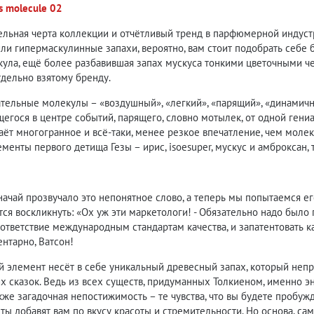
es molecule 02
ельная черта коллекции и отчётливый тренд в парфюмерной индуст
и гипермаскулинные запахи, вероятно, вам стоит подобрать себе 
кула, ещё более разбавившая запах мускуса тонкими цветочными ч
тдельно взятому бренду.
тельные молекулы – «воздушный», «легкий», «парящий», «динамичн
егося в центре событий, парящего, словно мотылек, от одной ген
ёт многогранное и всё-таки, менее резкое впечатление, чем молек
енты первого детища Гезы – ирис, isoesuper, мускус и амброксан,
ачай прозвучало это непонятное слово, а теперь мы попытаемся ег
ется воскликнуть: «Ох уж эти маркетологи! - Обязательно надо было
ответствие международным стандартам качества, и запатентовать 
нтарно, Ватсон!
й элемент несёт в себе уникальный древесный запах, который непр
х сказок. Ведь из всех существ, придуманных Толкиеном, именно э
акже загадочная непостижимость – те чувства, что вы будете пробужд
ы добавят вам по вкусу красоты и стремительности. Но основа, сам