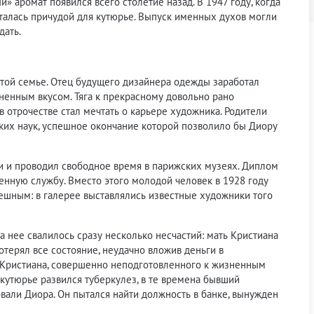
» аромат появился всего столетие назад. В 1947 году, когда
алась причудой для кутюрье. Выпуск именных духов могли
дать.
атой семье. Отец будущего дизайнера одежды заработал
ненным вкусом. Тяга к прекрасному довольно рано
в отрочестве стал мечтать о карьере художника. Родители
ких наук, успешное окончание которой позволило бы Диору
ии и проводил свободное время в парижских музеях. Диплом
венную службу. Вместо этого молодой человек в 1928 году
ешным: в галерее выставлялись известные художники того
а нее свалилось сразу несколько несчастий: мать Кристиана
отерял все состояние, неудачно вложив деньги в
У Кристиана, совершенно неподготовленного к жизненным
 кутюрье развился туберкулез, в те времена бывший
вали Диора. Он пытался найти должность в банке, вынужден