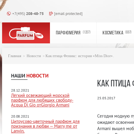
+7(495)
208-48-75
[email protected]
ПАРФЮМЕРИЯ
КОСМЕТИКА
(1207)
(697)
Главная
Новости
Как птица Феникс: история «Miss Dior».
НАШИ
НОВОСТИ
КАК ПТИЦА Ф
28.12.2021
Лёгкий освежающий морской
25.05.2017
парфюм для любящих свободу-
Acqua Di Gio отGiorgio Armani
Сегодня модную п
20.08.2021
Цитрусово-цветочный парфюм для
ожидают освоения 
признания в любви — Marry me от
Armani вышел моб
Lanvin.