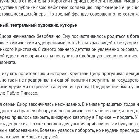
случилось в относительно короткий период времени. Первый «модный
едставил публике свою дебютную коллекцию, парфюмерия еще счит
остоявшиеся дизайнеры. Но зрелый француз совершенно не хотел ж
тный, театральный художник, кутюрье
иора начиналась безоблачно. Ему посчастливилось родиться в бог
овле химическими удобрениями, мать была красавицей с безукориз
нького Кристиана. С самого раннего детства он увлеченно рисовал, 
ой идее и уговорили сына поступить в Свободную школу политичес
пломата.
ы изучать политологию и историю, Кристиан Диор прогуливал лекц
, но так и не предпринял ни одной попытки поступить на государст
ими друзьями открывает галерею искусства. Предприятие было усп
сле Пабло Пикассо.
я семьи Диор закончилась неожиданно. В начале тридцатых годов н
 одного из братьев обнаружилось психическое заболевание, а отец п
лерею пришлось закрыть, шикарную квартиру в Париже — продать. 
ась депрессия. Позже поводов для уныния прибавилось: у будущего
ым заболеванием. Болезнь удалось побороть, но неудачи преследо
нансовую помощь от друзей.