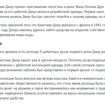
иан Диор принял приглашение погостить в доме Жана Озенна. Друг
я за его работой, Диор увлекся разработкой одежды. Первые шаги
вления шляпок Диор быстро захотел перейти к пошиву одежды, но 
тало причиной того, что Кристиан Диор вернулся с фронта в 1941 г
7 году Диору наконец удалось найти средства на открытие собстве
авоевания мира моды.
ор
ого аромата есть легенда. О дебютных духах модного дома Диор р
истиан Диор нашел уже в зрелом возрасте. Поэтому когда моделье
ременно с дебютной коллекцией одежды (той самой, которую пресс
оде) вниманию публики был представлен и первый аромат от модн
ллекция была вписана как вечная классика. Кажется невероятным, 
вителям общественности казалось, что столь явная роскошь была 
ата денег на кружева и парчу воспринималась как неуважение к тр
ека: мадмуазель Шанель успела повлиять на вкусы нескольких пок
итали удобство.