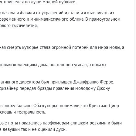
уг пришелся по душе модной публике.
сначала избавили от украшений и стали изготавливать из
современного и минималистичного облика. В прямоугольном
ового тысячелетия.
ая смерть кутюрье стала огромной потерей для мира моды, а
 новым коллекциям дома постепенно угасал, а показы
креативного директора был приглашен Джанфранко Ферре.
ий дизайнер передал бразды правления молодому Джону
 эпоху Гальяно. Оба кутюрье понимали, что Кристиан Диор
скошь и театральность.
ровые ноты показались парфюмерам слишком резкими и были
 девушки так и не оценили духи.