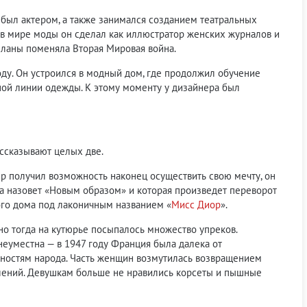
 был актером, а также занимался созданием театральных
 в мире моды он сделал как иллюстратор женских журналов и
планы поменяла Вторая Мировая война.
оду. Он устроился в модный дом, где продолжил обучение
нной линии одежды. К этому моменту у дизайнера был
ассказывают целых две.
р получил возможность наконец осуществить свою мечту, он
а назовет «Новым образом» и которая произведет переворот
ого дома под лаконичным названием «
Мисс Диор
».
но тогда на кутюрье посыпалось множество упреков.
неуместна — в 1947 году Франция была далека от
удностям народа. Часть женщин возмутилась возвращением
олений. Девушкам больше не нравились корсеты и пышные