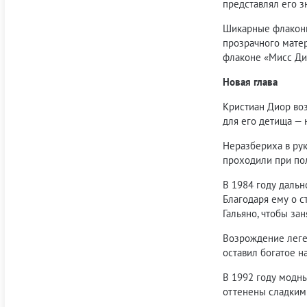
представлял его з
Шикарные флаконы 
прозрачного матер
флаконе «Мисс Дио
Новая глава
Кристиан Диор во
для его детища —
Неразбериха в рук
проходили при по
В 1984 году дальн
Благодаря ему о 
Гальяно, чтобы за
Возрождение леге
оставил богатое н
В 1992 году модн
оттенены сладким 