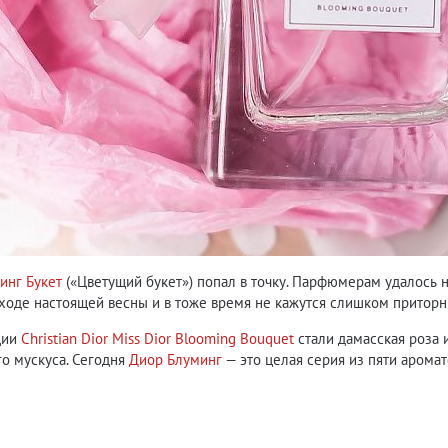
инг Букет
(«Цветущий букет») попал в точку. Парфюмерам удалось 
ходе настоящей весны и в тоже время не кажутся слишком притор
ции
Christian Dior Miss Dior Blooming Bouquet
стали дамасская роза 
о мускуса. Сегодня
Диор Блуминг
— это целая серия из пяти арома