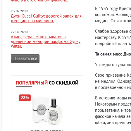
В 1935 году Крист
23.07.2018
костюмов. Наблюда
Духи Gucci Guilty: дорогой запах для
женщины на миллион.
модист. От изгото
Слабое здоровье с
27.06.2018
Атмосфера летних закатов в
мастерству. К 194
древесной мелодии парфюма Gypsy
подробный план з
Water.
Та самая мисс Ди
Показать все
У каждого культов
Свое призвание Кр
не медлил. Однов
ПОПУЛЯРНЫЙ
СО СКИДКОЙ
в послевоенной м
В историю моды ко
23%
Некоторым предста
процветания, и тр
фасонов начала в
юбки, они предпоч