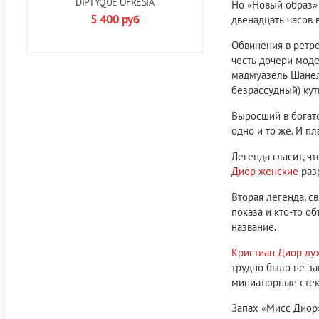
DIPTYQUE OFRESIA
Но «Новый образ» 
5 400
руб
двенадцать часов 
Обвинения в ретро
честь дочери моде
мадмуазель Шанель
безрассудный) кут
Выросший в богат
одно и то же. И п
Легенда гласит, 
Диор женские
разр
Вторая легенда, с
показа и кто-то о
название.
Кристиан Диор ду
трудно было не за
миниатюрные стек
Запах «Мисс Диор