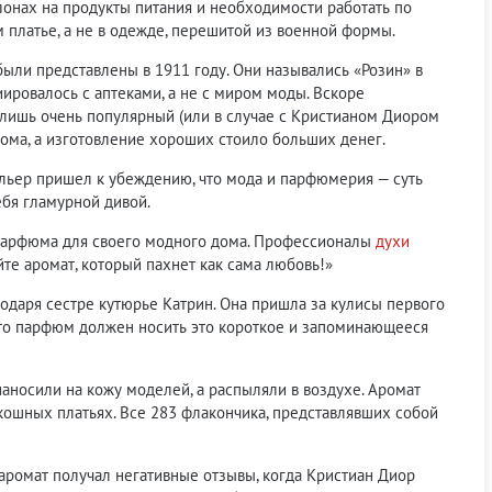
онах на продукты питания и необходимости работать по
м платье, а не в одежде, перешитой из военной формы.
ыли представлены в 1911 году. Они назывались «Розин» в
ировалось с аптеками, а не с миром моды. Вскоре
 лишь очень популярный (или в случае с Кристианом Диором
дома, а изготовление хороших стоило больших денег.
ельер пришел к убеждению, что мода и парфюмерия — суть
ебя гламурной дивой.
о парфюма для своего модного дома. Профессионалы
духи
те аромат, который пахнет как сама любовь!»
годаря сестре кутюрье Катрин. Она пришла за кулисы первого
, что парфюм должен носить это короткое и запоминающееся
аносили на кожу моделей, а распыляли в воздухе. Аромат
кошных платьях. Все 283 флакончика, представлявших собой
ромат получал негативные отзывы, когда Кристиан Диор