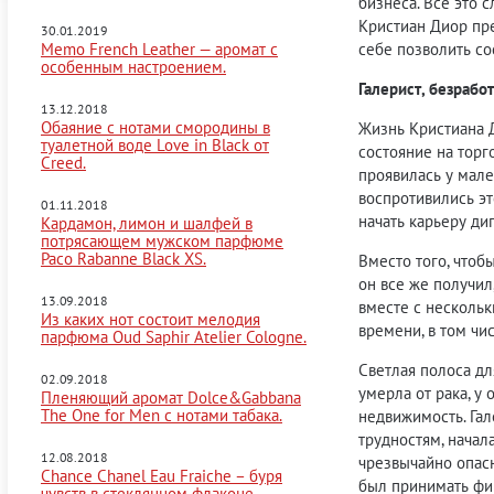
бизнеса. Все это 
Кристиан Диор пр
30.01.2019
Memo French Leather — аромат с
себе позволить с
особенным настроением.
Галерист, безрабо
13.12.2018
Обаяние c нотами смородины в
Жизнь Кристиана Д
туалетной воде Love in Black от
состояние на торг
Creed.
проявилась у мале
воспротивились эт
01.11.2018
начать карьеру ди
Кардамон, лимон и шалфей в
потрясающем мужском парфюме
Paco Rabanne Black XS.
Вместо того, чтоб
он все же получил
13.09.2018
вместе с нескольк
Из каких нот состоит мелодия
времени, в том чи
парфюма Oud Saphir Atelier Cologne.
Светлая полоса дл
02.09.2018
умерла от рака, у
Пленяющий аромат Dolce&Gabbana
The One for Men с нотами табака.
недвижимость. Га
трудностям, начал
12.08.2018
чрезвычайно опасн
Chance Chanel Eau Fraiche – буря
был принимать фи
чувств в стеклянном флаконе.