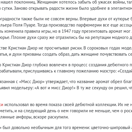
нашел поклонниц. Женщинам хотелось забыть об ужасах войны, тал
в сутки. Заново открывать радости жизни было удобнее в элегантно
градности также были не совсем верны. Впервые духи от кутюрье б
льера Поля Пуаре. Тогда производство парфюмерии все еще ассоци
 изменила правила игры, но в 1947 году презентовать аромат мог
юрье. Плохие духи сразу же отразились бы на репутации модного 
стве Кристиан Диор не просчитывал риски. В сороковых годах мод
латья, и духи призваны создать образ, дать женщине почувствовать с
что Кристиан Диор глубоко вовлечен в процесс создания дебютног
абатывали, прислушиваясь к главному пожеланию маэстро: «Создай
вязанная с «Мисс Диор» утверждает, что название аромат обрел бла
бъявил модельеру: «А вот и мисс Диор!» В ту же секунду он решил
хи
использовал во время показа своей дебютной коллекции. Их не н
метить, и на следующий день о нем говорили не меньше, чем о рос
лянные амфоры, вскоре раскупили.
» был довольно необычным для того времени: цветочно-шипровый а