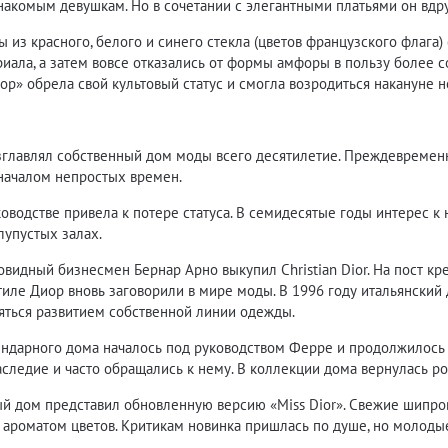
накомым девушкам. Но в сочетании с элегантными платьями он вдр
из красного, белого и синего стекла (цветов французского флага) 
иала, а затем вовсе отказались от формы амфоры в пользу более 
р» обрела свой культовый статус и смогла возродиться накануне н
зглавлял собственный дом моды всего десятилетие. Преждевременн
 началом непростых времен.
оводстве привела к потере статуса. В семидесятые годы интерес к
лупустых залах.
овидный бизнесмен Бернар Арно выкупил Christian Dior. На пост 
стиле Диор вновь заговорили в мире моды. В 1996 году итальянск
няться развитием собственной линии одежды.
ндарного дома началось под руководством Ферре и продолжилось в
аследие и часто обращались к нему. В коллекции дома вернулась ро
ый дом представил обновленную версию «Miss Dior». Свежие шип
ароматом цветов. Критикам новинка пришлась по душе, но молодые