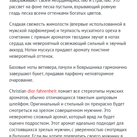
завораживают своей неординарностью и страстью. Это
рассвет на фоне песка пустыни, взрывающий ровную
гладь песка всеми оттенками богатых цветов.
Сладкая свежесть жимолости (впервые использованной в
мужской парфюмерии) и терпкость мускатного ореха в
сочетании с пряным ароматом гвоздики звучат в нотах
сердца, как невероятный освежающий сильный и звучный
аккорд. Нотки мускуса придают аромату поистине
невероятный оттенок.
Базовые ноты ветивера, пачули и боярышника гармонично
завершают букет, придавая парфюму неповторимое
очарование.
Сhristian
dior fahrenheit
ломает все стереотипы мужских
ароматов, обычно отличающихся тяжелым шипровым
шлейфом. Оригинальный и стильный он прекрасно будет
смотреться на зрелом совершенном мужчине. Это
невероятно сложный аромат, который вряд ли будет
оценен подростком. Этот аромат идеально подходит для
состоявшихся зрелых мужчин, с уверенностью смотрящих
в будущее. Если вы хотите превратить своего мужчину в