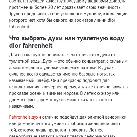
соответствующей качеству присущему шедеврам Диор, на
протяжении более 20 лет доказывает свою значимость.
Трудно представить себе успешного мужчину, в коллекции
которого нет хотя бы одного из ароматов линии dior
fahrenheit.
Что выбрать духи или туалетную воду
dior fahrenheit
Для начала нужно понимать, чем отличаются духи от
туалетной воды. Духи — это обычно концентрат, с сильным
ароматом, долго удерживающемся на коже. В духах
сильнее всего ощущается именно базовые ноты, так
называемый шлейф. Они прекрасно подходят для
использования в вечернее время, а также отлично звучат в
прохладе осени и зимнем морозе. В летнюю жару или
днем в офисе, аромат духов может казаться слегка
навязчивым.
Fahrenheit духи
отлично подойдут для элитной вечеринки
или романтического ужина с любимой женщиной или с
той, которую лишь предстоит покорить. Летнее
разнообразие запахов может слегка деформировать