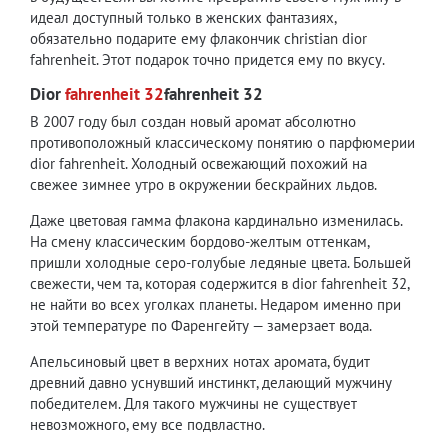
идеал доступный только в женских фантазиях,
обязательно подарите ему флакончик christian dior
fahrenheit. Этот подарок точно придется ему по вкусу.
Dior
fahrenheit 32
fahrenheit 32
В 2007 году был создан новый аромат абсолютно
противоположный классическому понятию о парфюмерии
dior fahrenheit. Холодный освежающий похожий на
свежее зимнее утро в окружении бескрайних льдов.
Даже цветовая гамма флакона кардинально изменилась.
На смену классическим бордово-желтым оттенкам,
пришли холодные серо-голубые ледяные цвета. Большей
свежести, чем та, которая содержится в dior fahrenheit 32,
не найти во всех уголках планеты. Недаром именно при
этой температуре по Фаренгейту — замерзает вода.
Апельсиновый цвет в верхних нотах аромата, будит
древний давно уснувший инстинкт, делающий мужчину
победителем. Для такого мужчины не существует
невозможного, ему все подвластно.